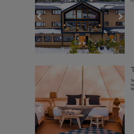
c
T
la
li