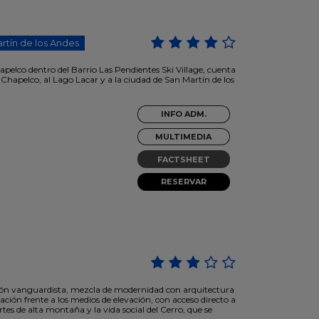
rtín de los Andes
pelco dentro del Barrio Las Pendientes Ski Village, cuenta
hapelco, al Lago Lacar y a la ciudad de San Martín de los
INFO ADM.
MULTIMEDIA
FACTSHEET
RESERVAR
sión vanguardista, mezcla de modernidad con arquitectura
ción frente a los medios de elevación, con acceso directo a
rtes de alta montaña y la vida social del Cerro, que se