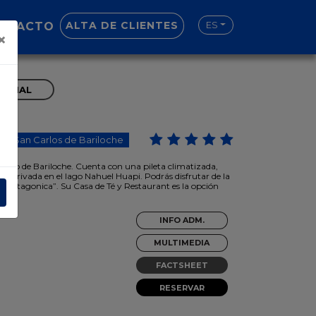
ALTA DE CLIENTES
NTACTO
ES
×
IONAL
San Carlos de Bariloche
vico de Bariloche. Cuenta con una pileta climatizada,
ya privada en el lago Nahuel Huapi. Podrás disfrutar de la
a Patagonica”. Su Casa de Té y Restaurant es la opción
es.
INFO ADM.
MULTIMEDIA
FACTSHEET
RESERVAR