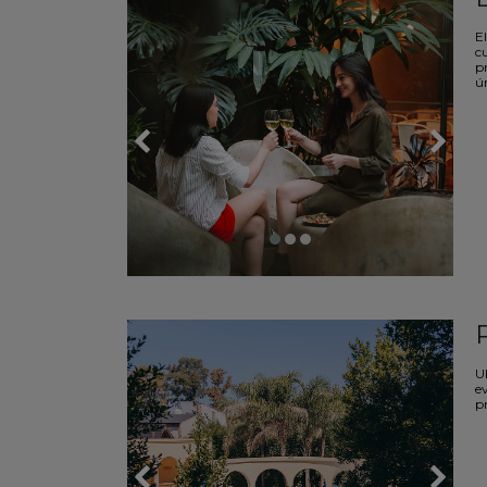
El
c
p
ún
U
e
p