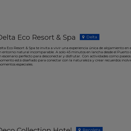
Delta Eco Resort & Spa
Delta
lta Eco Resort & Spa te invita a vivir una experiencia única de alojamiento en 
n entorno natural incomparable. A solo 45 minutos en lancha desde el Puerto d
n escenario perfecto para desconectar y disfrutar. Con actividades como paseos
omento está diseñado para conectar con la naturaleza y crear recuerdos inolvida
omentos especiales.
Deco Collection Hotel
Recoleta