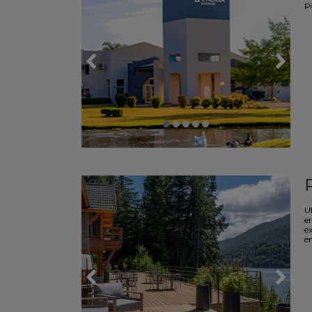
pa
U
e
e
en