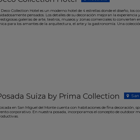
 Deco Collection Hotel es un moderno hotel de 4 estrellas donde el diseño, los col
uidadosamente pensados. Los detalles de su decoración mejoran la experiencia y
restigiosas galerías de arte, teatros, museos y zonas comerciales lo convierten
ica para los amantes de la arquitectura, el arte y la gastronomía. Una colección
Posada Suiza by Prima Collection
San
bicada en San Miguel del Monte cuenta con habitaciones de fina decoración, spa,
vento corporativo. En nuestra posada, incorporamos el concepto de outdoor mee
roductivas.