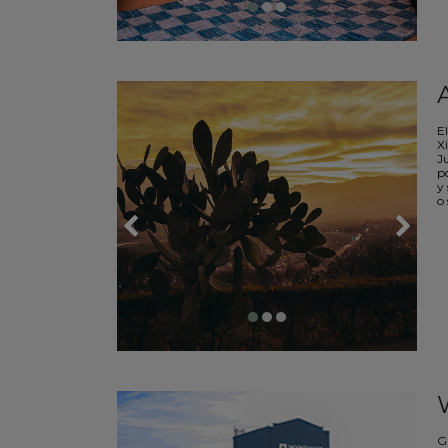
El
X
J
po
y
o 
G