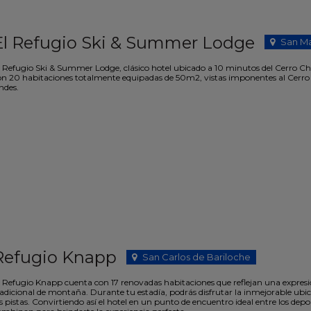
El Refugio Ski & Summer Lodge
San Ma
l Refugio Ski & Summer Lodge, clásico hotel ubicado a 10 minutos del Cerro Cha
on 20 habitaciones totalmente equipadas de 50m2, vistas imponentes al Cerro C
ndes.
Refugio Knapp
San Carlos de Bariloche
l Refugio Knapp cuenta con 17 renovadas habitaciones que reflejan una expre
adicional de montaña. Durante tu estadía, podrás disfrutar la inmejorable ubica
s pistas. Convirtiendo así el hotel en un punto de encuentro ideal entre los depo