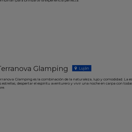
ombinan para brindarte la experiencia perfecta.
Terranova Glamping
Luján
erranova Glamping es la combinación de la naturaleza, lujo y comodidad. La esc
s estrellas, despertar el espíritu aventurero y vivir una noche en carpa con toda
bre.