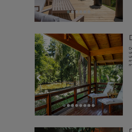
De
u
u
m
m