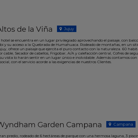
Altos de la Viña
Jujuy
 hotel se encuentra en un lugar privilegiado aprovechando el paisaje, con balcon
ibi y su acceso a la Quebrada de Humahuaca. Rodeado de montañas, en un sitio p
ujuy, ofrece un paisaje que ejercita el puro contacto con la naturaleza. 60 hab
r cable, Secador de cabellos, Frigobar, A/A y calefacción central, Cofres de segu
 su vista lo harán sentir en un lugar único e inolvidable. Además contamos con 
social, con el servicio acorde a las exigencias de nuestros Clientes.
Wyndham Garden Campana
Campana
ran predio, rodeado de 6 hectáreas de parque con una hermosa laguna, 3 piscina