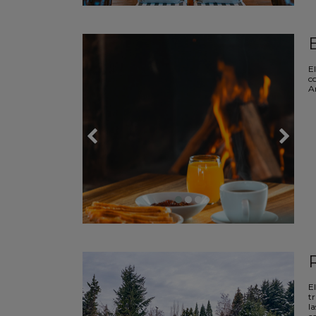
E
c
A
E
tr
la