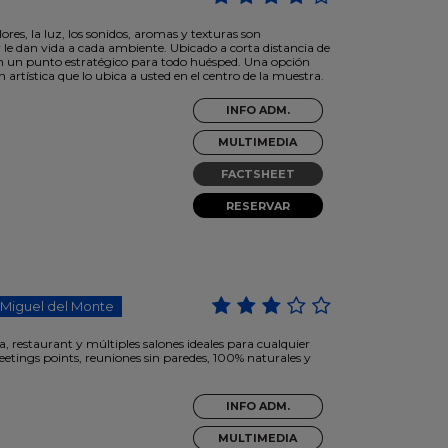
ores, la luz, los sonidos, aromas y texturas son
 le dan vida a cada ambiente. Ubicado a corta distancia de
 en un punto estratégico para todo huésped. Una opción
 artística que lo ubica a usted en el centro de la muestra.
INFO ADM.
MULTIMEDIA
FACTSHEET
RESERVAR
 Miguel del Monte
 restaurant y múltiples salones ideales para cualquier
tings points, reuniones sin paredes, 100% naturales y
INFO ADM.
MULTIMEDIA