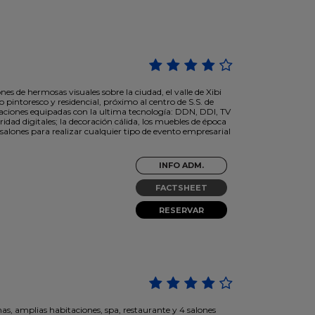
es de hermosas visuales sobre la ciudad, el valle de Xibi
intoresco y residencial, próximo al centro de S.S. de
itaciones equipadas con la ultima tecnología: DDN, DDI, TV
ridad digitales; la decoración cálida, los muebles de época
salones para realizar cualquier tipo de evento empresarial
INFO ADM.
FACTSHEET
RESERVAR
s, amplias habitaciones, spa, restaurante y 4 salones